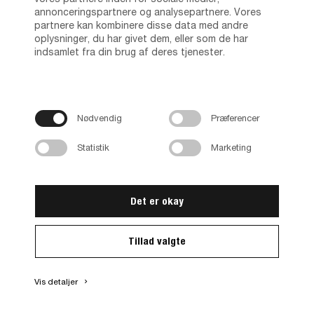
annonceringspartnere og analysepartnere. Vores
partnere kan kombinere disse data med andre
oplysninger, du har givet dem, eller som de har
SOFIA
indsamlet fra din brug af deres tjenester.
Skabt for at tilbyde god opbevaring og et tidløst
design.
Se brochure
Nødvendig
Præferencer
Statistik
Marketing
Det er okay
Tillad valgte
Vis detaljer
keyboard_arrow_right