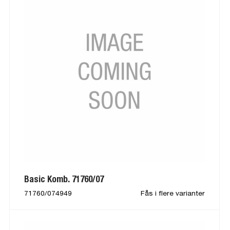
Basic Komb. 71760/07
71760/074949
Fås i flere varianter