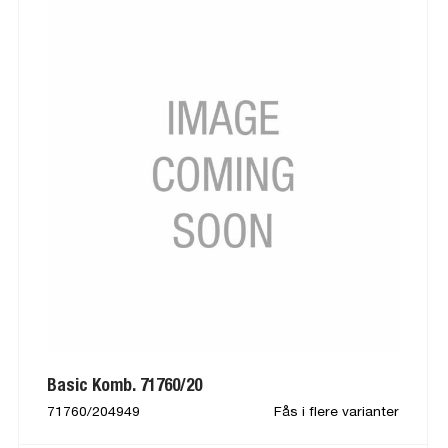
Basic Komb. 71760/20
71760/204949
Fås i flere varianter