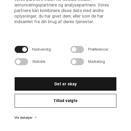
annonceringspartnere og analysepartnere. Vores
partnere kan kombinere disse data med andre
oplysninger, du har givet dem, eller som de har
indsamlet fra din brug af deres tjenester.
Nødvendig
Præferencer
Basic Komb. 71760/23
Statistik
Marketing
71760/23akak
Fås i flere varianter
Det er okay
Tillad valgte
Vis detaljer
keyboard_arrow_right