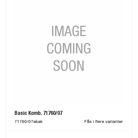
Basic Komb. 71760/07
71760/07akak
Fås i flere varianter