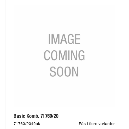
Basic Komb. 71760/20
71760/2049ak
Fås i flere varianter