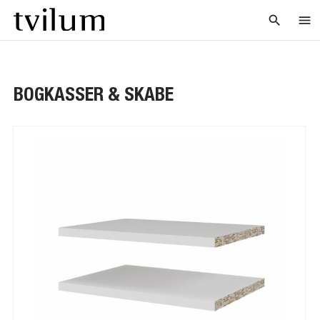
search
menu
BOGKASSER & SKABE