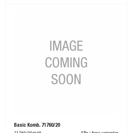
Basic Komb. 71760/20
71760/20ak49
Fås i flere varianter