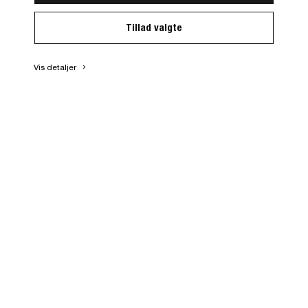
Tillad valgte
Vis detaljer
keyboard_arrow_right