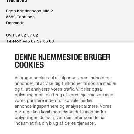
Tvilum A/S
Egon Kristiansens Allé 2
8882 Faarvang
Danmark
CVR 39 32 37 02
Telefon +45 87 57 36 00
E-mail
tvilum@tvilum.com
DENNE HJEMMESIDE BRUGER
Om os
COOKIES
Om os
Ledelsen
Vi bruger cookies til at tilpasse vores indhold og
Tvilum tilbyder
annoncer, til at vise dig funktioner til sociale medier
Brand Character
og til at analysere vores trafik. Vi deler også
News
oplysninger om din brug af vores hjemmeside med
Kontakt os
vores partnere inden for sociale medier,
Privatlivspolitik
annonceringspartnere og analysepartnere. Vores
Almindelige salgs- og leveringsbetingelser
partnere kan kombinere disse data med andre
oplysninger, du har givet dem, eller som de har
Forhandlerliste
indsamlet fra din brug af deres tjenester.
Produkt support